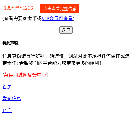
139****1216
点击查看完整信息
(查看需要80金币或
VIP会员可查看
)
特此声明：
信息真伪请自行辨别，须谨慎，网站对此不承担任何保证或连
带责任! 希望我们的平台能为您带来更多的便利！
[
莒县同城网反馈中心
]
首页
发布信息
账户