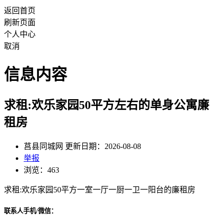
返回首页
刷新页面
个人中心
取消
信息内容
求租:欢乐家园50平方左右的单身公寓廉
租房
莒县同城网 更新日期：2026-08-08
举报
浏览：463
求租:欢乐家园50平方一室一厅一厨一卫一阳台的廉租房
联系人手机/微信：